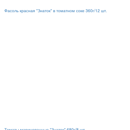
Фасоль красная "Знаток" в томатном соке 360г/12 шт.
Томаты маринованные "Знаток" 680г/8 шт.